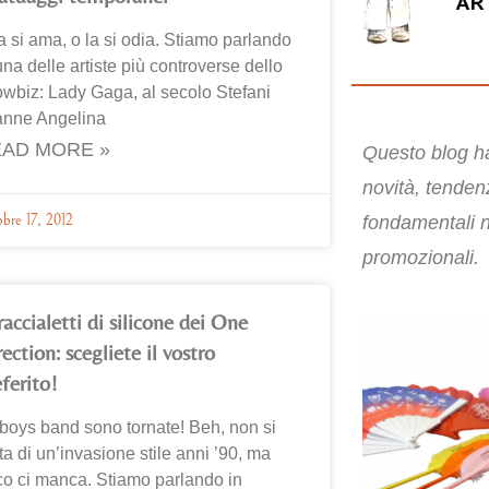
a si ama, o la si odia. Stiamo parlando
una delle artiste più controverse dello
wbiz: Lady Gaga, al secolo Stefani
anne Angelina
AD MORE »
Questo blog ha
novità, tende
fondamentali n
bre 17, 2012
promozionali.
raccialetti di silicone dei One
ection: scegliete il vostro
ferito!
boys band sono tornate! Beh, non si
tta di un’invasione stile anni ’90, ma
o ci manca. Stiamo parlando in