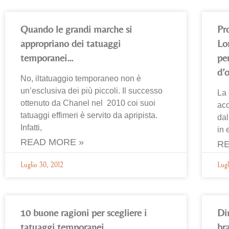
Quando le grandi marche si
Pr
appropriano dei tatuaggi
Lo
temporanei…
pe
d’
No, iltatuaggio temporaneo non è
un’esclusiva dei più piccoli. Il successo
La 
ottenuto da Chanel nel 2010 coi suoi
acc
tatuaggi effimeri è servito da apripista.
dal
Infatti,
in 
READ MORE »
RE
Luglio 30, 2012
Lugl
10 buone ragioni per scegliere i
Di
tatuaggi temporanei
bra