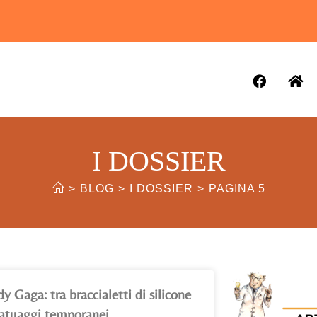
I DOSSIER
>
BLOG
>
I DOSSIER
>
PAGINA 5
y Gaga: tra braccialetti di silicone
tatuaggi temporanei