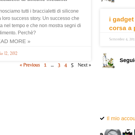
osciamo tutti i braccialetti di silicone
a loro success story. Un successo che
i gadget
a nel tempo e che non mostra segni di
corsa a 
dimento. Perchè?
Settembre 4, 201
AD MORE »
io 12, 2012
Segui
« Previous
1
…
3
4
5
Next »
Il mio acco