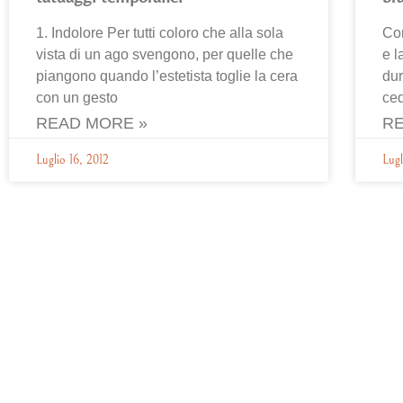
1. Indolore Per tutti coloro che alla sola
Con
vista di un ago svengono, per quelle che
e l
piangono quando l’estetista toglie la cera
dur
con un gesto
ce
READ MORE »
RE
Luglio 16, 2012
Lugl