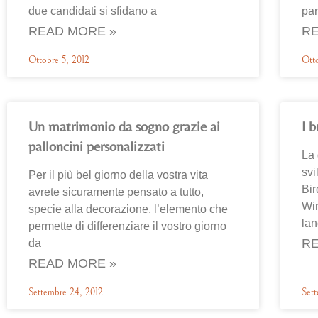
due candidati si sfidano a
par
READ MORE »
RE
Ottobre 5, 2012
Ott
Un matrimonio da sogno grazie ai
I b
palloncini personalizzati
La
svi
Per il più bel giorno della vostra vita
Bir
avrete sicuramente pensato a tutto,
Wi
specie alla decorazione, l’elemento che
lan
permette di differenziare il vostro giorno
RE
da
READ MORE »
Settembre 24, 2012
Sett