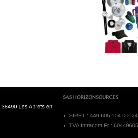
SAS HORIZONSOURCES
 38490 Les Abrets en
SIRET : 449 605 104 00024
TVA Intracom Fr : 6044960