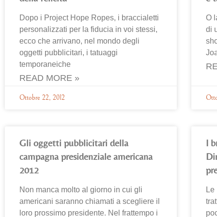
Dopo i Project Hope Ropes, i braccialetti
O l
personalizzati per la fiducia in voi stessi,
di 
ecco che arrivano, nel mondo degli
sho
oggetti pubblicitari, i tatuaggi
Jo
temporaneiche
RE
READ MORE »
Ottobre 22, 2012
Otto
Gli oggetti pubblicitari della
I b
campagna presidenziale americana
Dir
2012
pre
Non manca molto al giorno in cui gli
Le 
americani saranno chiamati a scegliere il
tra
loro prossimo presidente. Nel frattempo i
poc