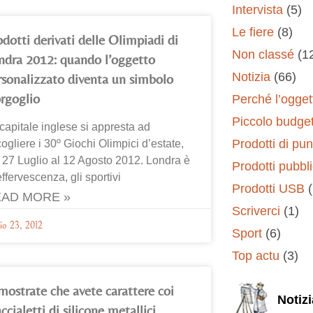
Intervista
(5)
Le fiere
(8)
odotti derivati delle Olimpiadi di
Non classé
(1
ndra 2012: quando l’oggetto
Notizia
(66)
rsonalizzato diventa un simbolo
orgoglio
Perché l’oggett
Piccolo budge
capitale inglese si appresta ad
Prodotti di pun
ogliere i 30º Giochi Olimpici d’estate,
 27 Luglio al 12 Agosto 2012. Londra è
Prodotti pubbli
effervescenza, gli sportivi
Prodotti USB
AD MORE »
Scriverci
(1)
io 23, 2012
Sport
(6)
Top actu
(3)
mostrate che avete carattere coi
Notizi
ccialetti di silicone metallici