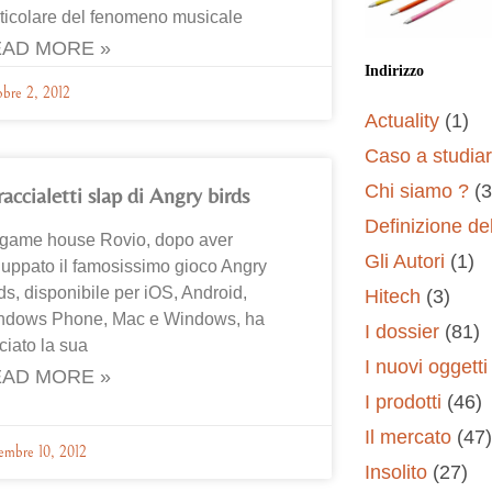
ticolare del fenomeno musicale
AD MORE »
Indirizzo
obre 2, 2012
Actuality
(1)
Caso a studia
Chi siamo ?
(3
raccialetti slap di Angry birds
Definizione del
 game house Rovio, dopo aver
Gli Autori
(1)
luppato il famosissimo gioco Angry
ds, disponibile per iOS, Android,
Hitech
(3)
ndows Phone, Mac e Windows, ha
I dossier
(81)
ciato la sua
I nuovi oggetti
AD MORE »
I prodotti
(46)
Il mercato
(47)
embre 10, 2012
Insolito
(27)