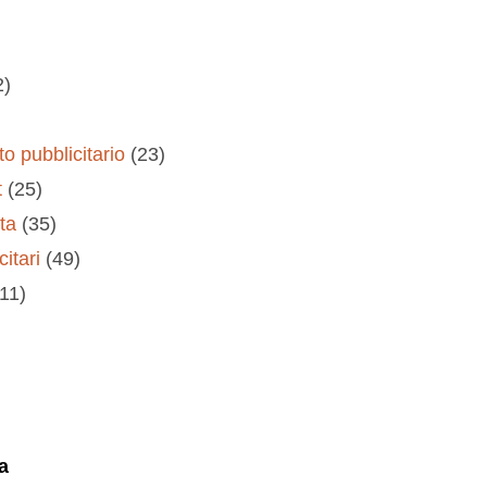
2)
o pubblicitario
(23)
t
(25)
ta
(35)
citari
(49)
(11)
a