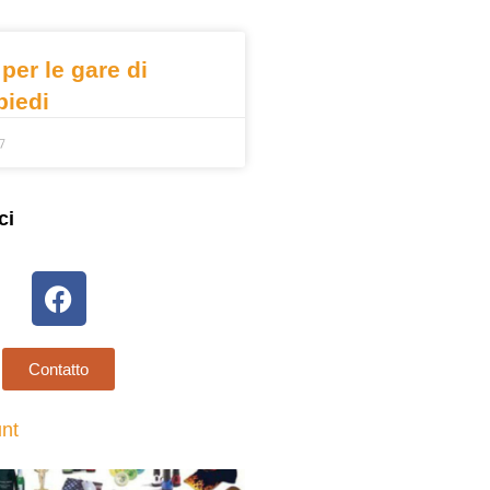
 per le gare di
piedi
7
ci
Contatto
unt