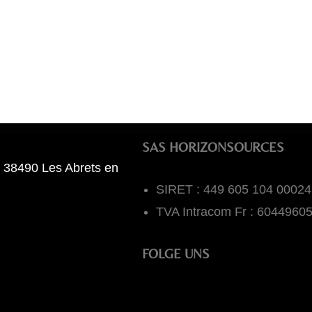
SAS HORIZONSOURCES
 38490 Les Abrets en
SIRET : 449 605 104 00024
TVA Intracom Fr : 6044960
FOLGE UNS