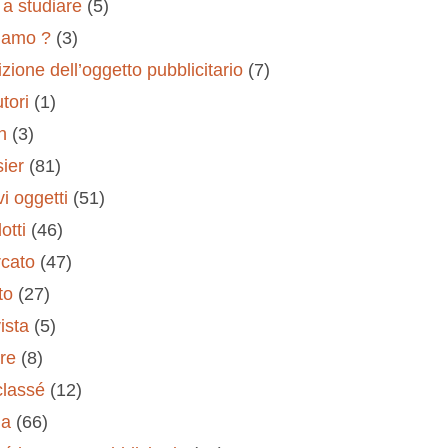
a studiare
(5)
iamo ?
(3)
izione dell’oggetto pubblicitario
(7)
tori
(1)
h
(3)
sier
(81)
vi oggetti
(51)
otti
(46)
rcato
(47)
to
(27)
ista
(5)
ere
(8)
classé
(12)
ia
(66)