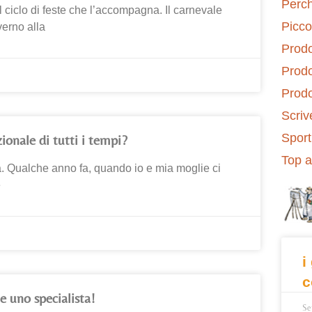
Perch
 il ciclo di feste che l’accompagna. Il carnevale
Picco
verno alla
Prodo
Prodot
Prodo
Scriv
Sport
ionale di tutti i tempi?
Top a
ra. Qualche anno fa, quando io e mia moglie ci
e
i
c
e uno specialista!
Se