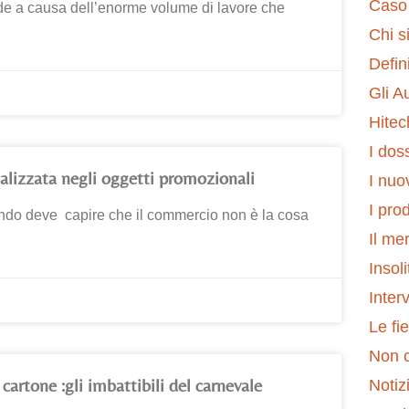
Caso 
ode a causa dell’enorme volume di lavore che
Chi s
Defin
Gli Au
Hitec
I dos
alizzata negli oggetti promozionali
I nuo
I prod
 mondo deve capire che il commercio non è la cosa
Il me
Insoli
Interv
Le fi
Non 
 cartone :gli imbattibili del carnevale
Notiz