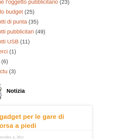
é l’oggetto pubblicitario
(23)
lo budget
(25)
tti di punta
(35)
ti pubblicitari
(49)
tti USB
(11)
erci
(1)
(6)
ctu
(3)
Notizia
 gadget per le gare di
orsa a piedi
ttembre 4, 2017