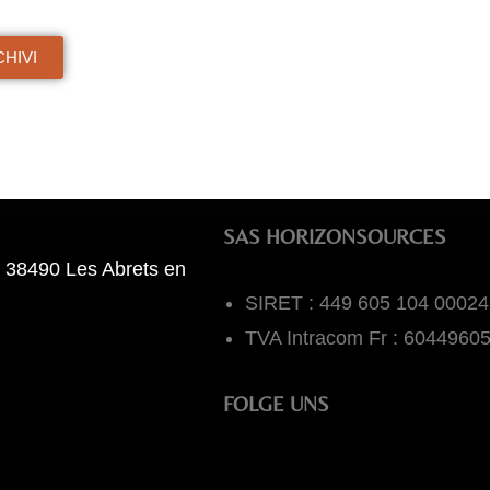
HIVI
SAS HORIZONSOURCES
 38490 Les Abrets en
SIRET : 449 605 104 00024
TVA Intracom Fr : 6044960
FOLGE UNS