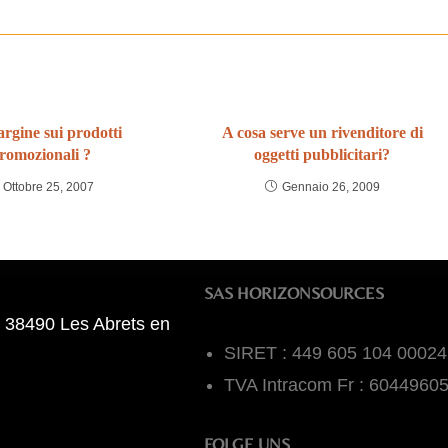
rgine sui prodotti
A cosa serve un rivenditore di
romozionali ?
oggetti pubblicitari?
Ottobre 25, 2007
Gennaio 26, 2009
SAS HORIZONSOURCES
 38490 Les Abrets en
SIRET : 449 605 104 00024
TVA Intracom Fr : 6044960
FOLGE UNS