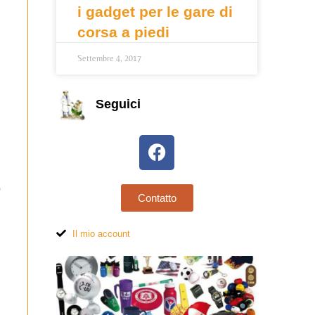
i gadget per le gare di
corsa a piedi
Settembre 4, 2017
Seguici
o
Contatto
Il mio account