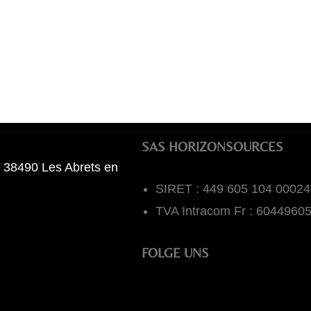
SAS HORIZONSOURCES
 38490 Les Abrets en
SIRET : 449 605 104 00024
TVA Intracom Fr : 6044960
FOLGE UNS