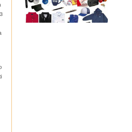
a
 3
a
o
i