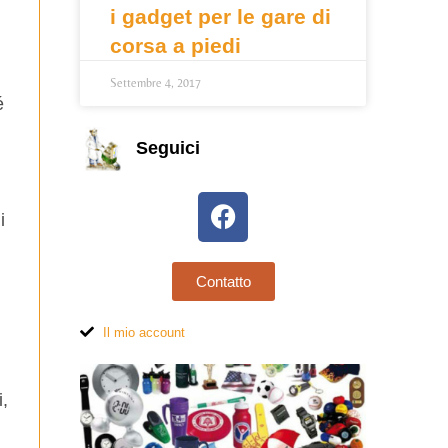
i gadget per le gare di
corsa a piedi
Settembre 4, 2017
é
Seguici
i
Contatto
Il mio account
,