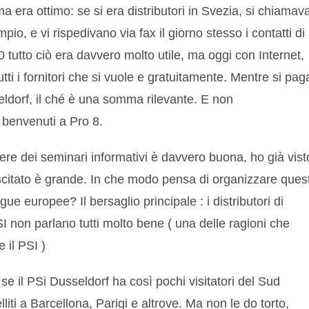
a era ottimo: se si era distributori in Svezia, si chiamav
pio, e vi rispedivano via fax il giorno stesso i contatti di
0 tutto ciò era davvero molto utile, ma oggi con Internet,
utti i fornitori che si vuole e gratuitamente. Mentre si pag
seldorf, il ché è una somma rilevante. E non
 benvenuti a Pro 8.
re dei seminari informativi è davvero buona, ho già vist
scitato è grande. In che modo pensa di organizzare quest
ue europee? Il bersaglio principale : i distributori di
I non parlano tutti molto bene ( una delle ragioni che
 il PSI )
se il PSi Dusseldorf ha così pochi visitatori del Sud
iti a Barcellona, Parigi e altrove. Ma non le do torto,