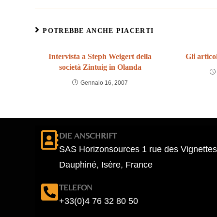
POTREBBE ANCHE PIACERTI
Intervista a Steph Weigert della
Gli artico
società Zintuig in Olanda
Gennaio 16, 2007
DIE ANSCHRIFT
SAS Horizonsources 1 rue des Vignettes
Dauphiné, Isère, France
TELEFON
+33(0)4 76 32 80 50