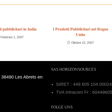
li pubblicitari in India
I Prodotti Pubblicitari nel Regno
Unito
Febbraio 1, 2007
Ottobre 22, 2007
SAS HORIZONSOURCES
 38490 Les Abrets en
SIRET : 449 605 104 00024
TVA Intracom Fr : 6044960
FOLGE UNS