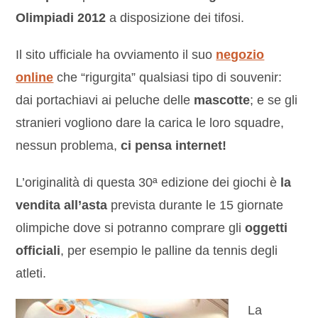
Olimpiadi 2012
a disposizione dei tifosi.
Il sito ufficiale ha ovviamento il suo
negozio
online
che “rigurgita” qualsiasi tipo di souvenir:
dai portachiavi ai peluche delle
mascotte
; e se gli
stranieri vogliono dare la carica le loro squadre,
nessun problema,
ci pensa internet!
L’originalità di questa 30ª edizione dei giochi è
la
vendita all’asta
prevista durante le 15 giornate
olimpiche dove si potranno comprare gli
oggetti
officiali
, per esempio le palline da tennis degli
atleti.
La