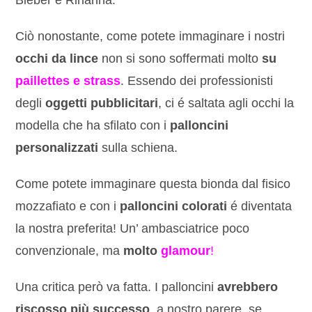
Bieber e Rihanna.
Ciò nonostante, come potete immaginare i nostri
occhi da lince
non si sono soffermati molto
su
paillettes e strass
. Essendo dei professionisti
degli
oggetti pubblicitari
, ci é saltata agli occhi la
modella che ha sfilato con i
palloncini
personalizzati
sulla schiena.
Come potete immaginare questa bionda dal fisico
mozzafiato e con i
palloncini colorati
é diventata
la nostra preferita! Un’ ambasciatrice poco
convenzionale, ma
molto
glamour
!
Una critica però va fatta. I palloncini
avrebbero
riscosso più successo
, a nostro parere, se