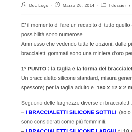
Doc Logo
Marzo 26, 2014
I dossier
/
E’ il momento di fare un recapito di tutto quello
possibilità sono numerose.
Ammesso che vedendo tutte le opzioni, dalle più b
braccialetti gommati sono una miniera d’oro p
1° PUNTO : la taglia e la forma del braccialet
Un braccialetto silicone standard, misura gen
spessore) per la taglia adulto e
180 x 12 x 2 
Seguono delle larghezze diverse di braccialetti.
–
I BRACCIALETTI SILICONE SOTTILI
(solo
sono considerati come più femminili.
–
I BRACCIALETTI SILICONE LARGHI
di
18