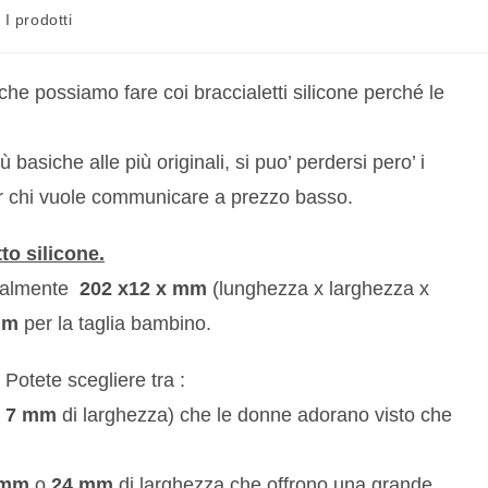
I prodotti
 che possiamo fare coi braccialetti silicone perché le
asiche alle più originali, si puo’ perdersi pero’ i
er chi vuole communicare a prezzo basso.
to silicone.
eralmente
202 x12 x mm
(lunghezza x larghezza x
mm
per la taglia bambino.
 Potete scegliere tra :
7 mm
di larghezza) che le donne adorano visto che
 mm
o
24 mm
di larghezza che offrono una grande