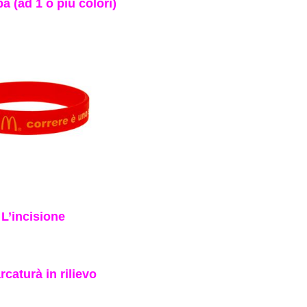
a (ad 1 o più colori)
 L’incisione
rcaturà in rilievo