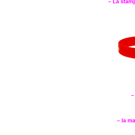
– La stamp
–
– la ma