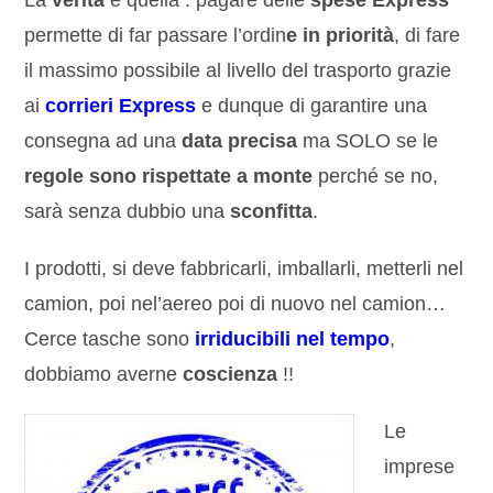
La
verità
è quella : pagare delle
spese Express
permette di far passare l’ordin
e in priorità
, di fare
il massimo possibile al livello del trasporto grazie
ai
corrieri Express
e dunque di garantire una
consegna ad una
data precisa
ma SOLO se le
regole sono rispettate a monte
perché se no,
sarà senza dubbio una
sconfitta
.
I prodotti, si deve fabbricarli, imballarli, metterli nel
camion, poi nel’aereo poi di nuovo nel camion…
Cerce tasche sono
irriducibili nel tempo
,
dobbiamo averne
coscienza
!!
Le
imprese