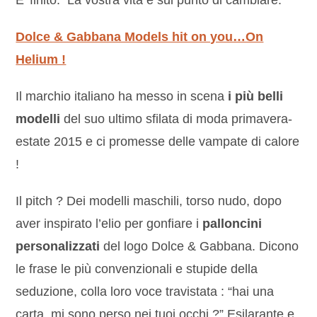
E’ finito. La vostra vita è sul punto di cambiare.
Dolce & Gabbana Models hit on you…On
Helium !
Il marchio italiano ha messo in scena
i più belli
modelli
del suo ultimo sfilata di moda primavera-
estate 2015 e ci promesse delle vampate di calore
!
Il pitch ? Dei modelli maschili, torso nudo, dopo
aver inspirato l’elio per gonfiare i
palloncini
personalizzati
del logo Dolce & Gabbana. Dicono
le frase le più convenzionali e stupide della
seduzione, colla loro voce travistata : “hai una
carta, mi sono perso nei tuoi occhi ?” Esilarante e