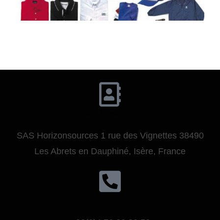
Die Anschrift
SAS Horizonsources 1 rue des Vignettes 38490
Les Abrets en Dauphiné, Isère, France
Telefon