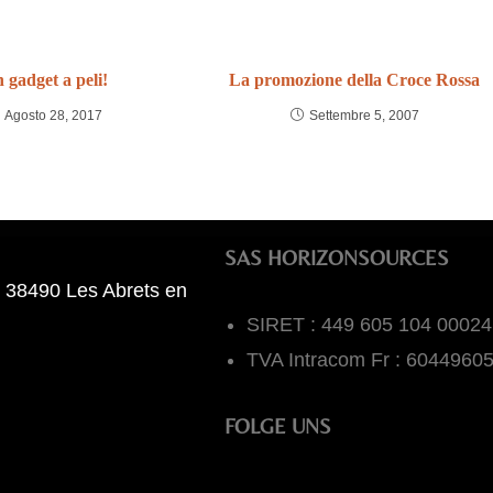
 gadget a peli!
La promozione della Croce Rossa
Agosto 28, 2017
Settembre 5, 2007
SAS HORIZONSOURCES
 38490 Les Abrets en
SIRET : 449 605 104 00024
TVA Intracom Fr : 6044960
FOLGE UNS