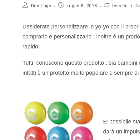
Doc Logo
Luglio 8, 2016
Insolito
/
No
Desiderate personalizzare lo yo-yo con il propr
comprarlo e personalizzarlo ; inoltre è un prod
rapido.
Tutti conoscono questo prodotto : sia bambini c
infatti è un prototto molto popolare e sempre d
E’ possibile st
darà un impuls