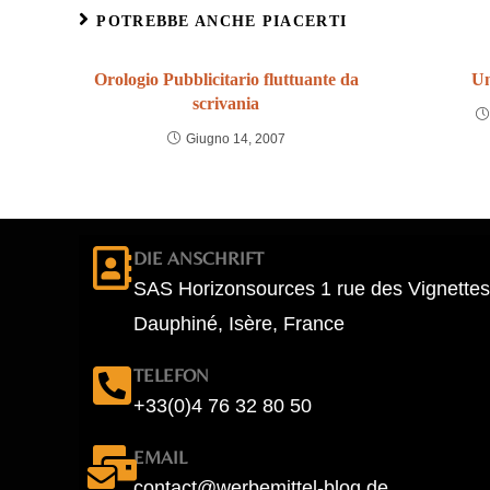
POTREBBE ANCHE PIACERTI
Orologio Pubblicitario fluttuante da
Un
scrivania
Giugno 14, 2007
DIE ANSCHRIFT
SAS Horizonsources 1 rue des Vignettes
Dauphiné, Isère, France
TELEFON
+33(0)4 76 32 80 50
EMAIL
contact@werbemittel-blog.de