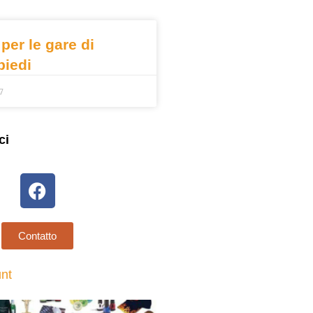
 per le gare di
piedi
7
ci
Contatto
unt