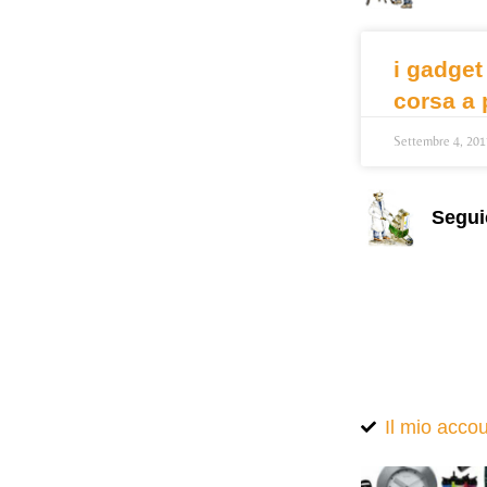
i gadget
corsa a 
Settembre 4, 201
Segui
Il mio acco