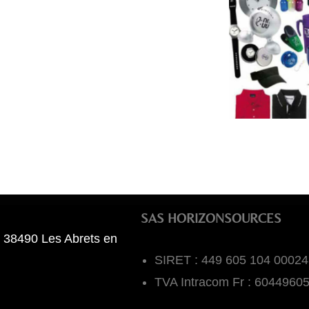
SAS HORIZONSOURCES
 38490 Les Abrets en
SIRET : 449 605 104 00024
TVA Intracom Fr : 6044960