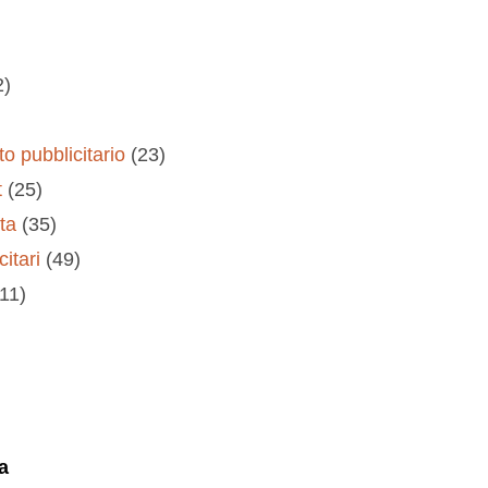
2)
o pubblicitario
(23)
t
(25)
ta
(35)
citari
(49)
(11)
a