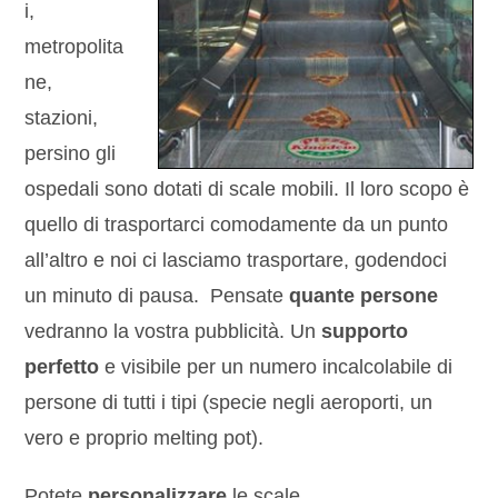
i,
metropolita
ne,
stazioni,
persino gli
ospedali sono dotati di scale mobili. Il loro scopo è
quello di trasportarci comodamente da un punto
all’altro e noi ci lasciamo trasportare, godendoci
un minuto di pausa. Pensate
quante persone
vedranno la vostra pubblicità. Un
supporto
perfetto
e visibile per un numero incalcolabile di
persone di tutti i tipi (specie negli aeroporti, un
vero e proprio melting pot).
Potete
personalizzare
le scale…