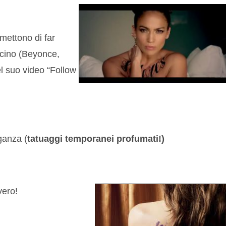
mettono di far
ascino (Beyonce,
l suo video “Follow
ganza (
tatuaggi temporanei profumati!)
vero!