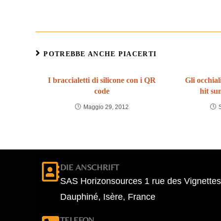
POTREBBE ANCHE PIACERTI
I braccialetti di silicone con i QR
Gli occhial
code
hit s
Maggio 29, 2012
DIE ANSCHRIFT
SAS Horizonsources 1 rue des Vignettes
Dauphiné, Isère, France
TELEFON