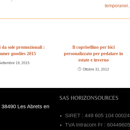
temporane
i da sole promozionali :
Il coprisellino per bici
ummer goodies 2015
personalizzato per pedalare in
estate e inverno
Settembre 19, 2015
Ottobre 31, 2012
SAS HORIZONSOURCES
 38490 Les Abrets en
SIRET : 449 605 104 00024
TVA Intracom Fr : 6044960